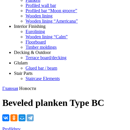
Planken
Profiled wall bar
Profiled bar “Moon groove”
Wooden lining
Wooden lining “Americana”
Interior Finishing
Eurolining
Wooden lining “Сalm”
Floorboard
Timber moldings
Decking & Outdoor
Terrace board/decking
Glulam
Glued bar / beam
Stair Parts
Staircase Elements
Главная
Новости
Beveled planken Type BC
Profildrev