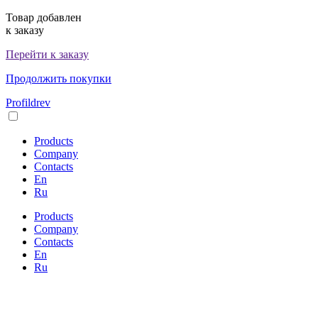
Товар добавлен
к заказу
Перейти к заказу
Продолжить покупки
Profildrev
Products
Сompany
Сontacts
En
Ru
Products
Сompany
Сontacts
En
Ru