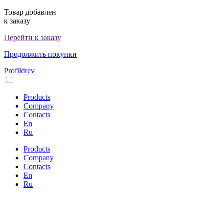
Товар добавлен
к заказу
Перейти к заказу
Продолжить покупки
Profildrev
Products
Сompany
Сontacts
En
Ru
Products
Сompany
Сontacts
En
Ru