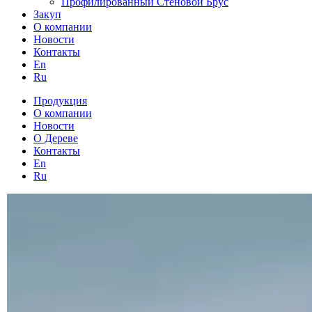
Профилированный Стеновой Брус
Закуп
О компании
Новости
Контакты
En
Ru
Продукция
О компании
Новости
О Дереве
Контакты
En
Ru