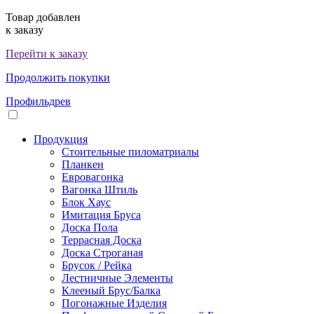
Товар добавлен
к заказу
Перейти к заказу
Продолжить покупки
Профильдрев
Продукция
Стоительные пиломатриалы
Планкен
Евровагонка
Вагонка Штиль
Блок Хаус
Имитация Бруса
Доска Пола
Террасная Доска
Доска Строганая
Брусок / Рейка
Лестничные Элементы
Клееный Брус/Балка
Погонажные Изделия