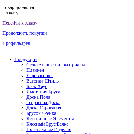
Товар добавлен
к заказу
Перейти к заказу
Продолжить покупки
Профильдрев
Продукция
Стоительные пиломатриалы
Планкен
Евровагонка
Вагонка Штиль
Блок Хаус
Имитация Бруса
Доска Пола
Террасная Доска
Доска Строганая
Брусок / Рейка
Лестничные Элементы
Клееный Брус/Балка
Погонажные Изделия