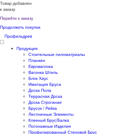
Товар добавлен
к заказу
Перейти к заказу
Продолжить покупки
Профильдрев
Продукция
Стоительные пиломатриалы
Планкен
Евровагонка
Вагонка Штиль
Блок Хаус
Имитация Бруса
Доска Пола
Террасная Доска
Доска Строганая
Брусок / Рейка
Лестничные Элементы
Клееный Брус/Балка
Погонажные Изделия
Профилированный Стеновой Брус